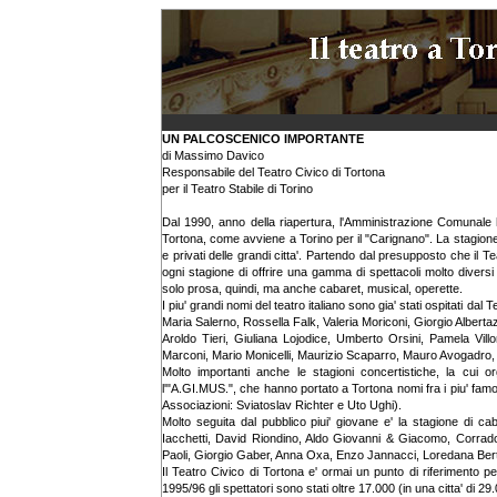
UN PALCOSCENICO IMPORTANTE
di Massimo Davico
Responsabile del Teatro Civico di Tortona
per il Teatro Stabile di Torino
Dal 1990, anno della riapertura, l'Amministrazione Comunale h
Tortona, come avviene a Torino per il "Carignano". La stagione 
e privati delle grandi citta'. Partendo dal presupposto che il T
ogni stagione di offrire una gamma di spettacoli molto diversi f
solo prosa, quindi, ma anche cabaret, musical, operette.
I piu' grandi nomi del teatro italiano sono gia' stati ospitati da
Maria Salerno, Rossella Falk, Valeria Moriconi, Giorgio Alberta
Aroldo Tieri, Giuliana Lojodice, Umberto Orsini, Pamela Villo
Marconi, Mario Monicelli, Maurizio Scaparro, Mauro Avogadro, Ga
Molto importanti anche le stagioni concertistiche, la cui or
l'"A.GI.MUS.", che hanno portato a Tortona nomi fra i piu' famo
Associazioni: Sviatoslav Richter e Uto Ughi).
Molto seguita dal pubblico piui' giovane e' la stagione di ca
Iacchetti, David Riondino, Aldo Giovanni & Giacomo, Corrad
Paoli, Giorgio Gaber, Anna Oxa, Enzo Jannacci, Loredana Bert
Il Teatro Civico di Tortona e' ormai un punto di riferimento pe
1995/96 gli spettatori sono stati oltre 17.000 (in una citta' di 29.