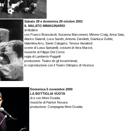
Sabato 28 e domenica 29 ottobre 2001
IL MALATO IMMAGINARIO
di Molière
con Franco Branciaroli, Susanna Marcomeni, Mimmo Craig, Anna Saia,
Alarico Salaroli, Luca Sandri, Antonio Zanoletti, Gianluca Gobbi,
Valentina Arru, Sante Calogero, Teresa Vanalesti
scene di Luisa Spinatelli, costumi di Vera Marzot,
musiche di Filippo Del Corno
regia di Lamberto Puggelli
produzione: Teatro de gli Incamminati,
in coproduzione con il Teatro Olimpico di Vicenza
Domenica 5 novembre 2000
LA BOTTIGLIA VUOTA
di e con Moni Ovadia
musiche di Patrick Novara
produzione: Compagnia Moni Ovadia