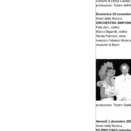
costumi di Elena Gaudio
produzione: Teatro dell'
Domenica 19 novembre 
Amici della Musica
ORCHESTRA SINFONI
Felix Ayo, violino
Marco Bigarelli, violino
Nicola Patrussi, oboe
maestro Fabiano Monica,
musiche di Bach
produzione: Teatro Stabil
Venerdì 1 dicembre 20
Amici della Musica
FILIPPO FAES pianofo