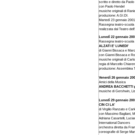
scritto e diretto da Paolo
con Paolo Hendel
musiche originali di Rani
produzione: A.GI.DI.
Martedì 23 gennaio 2001 
Rassegna teatro-scuola 
realizzata dal Teatro dell
Lunedì 22 gennaio 2001
Rassegna teatro-scuola d
ALZATI E' LUNEDI'
di Gianni Bissaca e Marc
con Gianni Bissaca e Ro
musiche originali di Carlo
regia di Marcello Chiare
produzione: Assemblea 
Venerdì 26 gennaio 20
Amici della Musica
ANDREA BACCHETTI p
musiche di Gershwin, Li
Lunedì 29 gennaio 200
CIN CI LA'
di Virgilio Ranzato e Ca
con Massimo Bagliani, M
Adriana Casartelli, Luci
International Dancers
orchestra diretta da Fra
coreografie di Serge Man