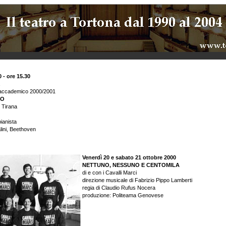
 - ore 15.30
o accademico 2000/2001
CO
 Tirana
ianista
lini, Beethoven
Venerdì 20 e sabato 21 ottobre 2000
NETTUNO, NESSUNO E CENTOMILA
di e con i Cavalli Marci
direzione musicale di Fabrizio Pippo Lamberti
regia di Claudio Rufus Nocera
produzione: Politeama Genovese