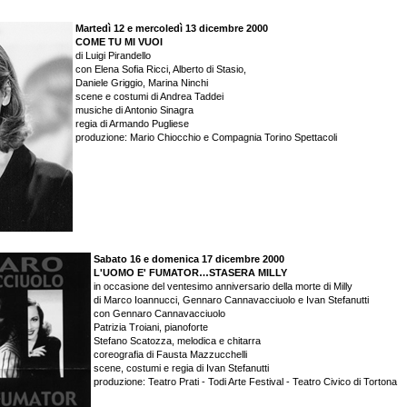
Martedì 12 e mercoledì 13 dicembre 2000
COME TU MI VUOI
di Luigi Pirandello
con Elena Sofia Ricci, Alberto di Stasio,
Daniele Griggio, Marina Ninchi
scene e costumi di Andrea Taddei
musiche di Antonio Sinagra
regia di Armando Pugliese
produzione: Mario Chiocchio e Compagnia Torino Spettacoli
Sabato 16 e domenica 17 dicembre 2000
L'UOMO E' FUMATOR…STASERA MILLY
in occasione del ventesimo anniversario della morte di Milly
di Marco Ioannucci, Gennaro Cannavacciuolo e Ivan Stefanutti
con Gennaro Cannavacciuolo
Patrizia Troiani, pianoforte
Stefano Scatozza, melodica e chitarra
coreografia di Fausta Mazzucchelli
scene, costumi e regia di Ivan Stefanutti
produzione: Teatro Prati - Todi Arte Festival - Teatro Civico di Tortona