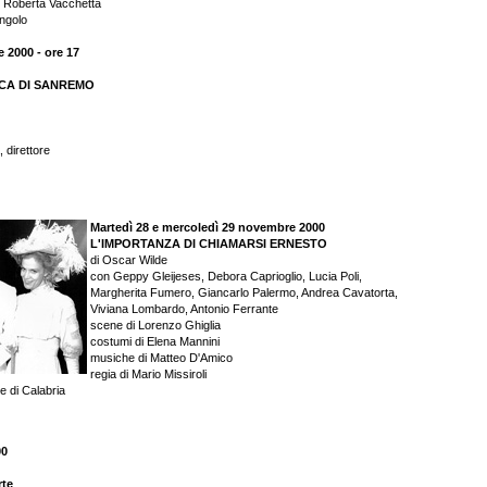
, Roberta Vacchetta
Angolo
2000 - ore 17
CA DI SANREMO
 direttore
Martedì 28 e mercoledì 29 novembre 2000
L'IMPORTANZA DI CHIAMARSI ERNESTO
di Oscar Wilde
con Geppy Gleijeses, Debora Caprioglio, Lucia Poli,
Margherita Fumero, Giancarlo Palermo, Andrea Cavatorta,
Viviana Lombardo, Antonio Ferrante
scene di Lorenzo Ghiglia
costumi di Elena Mannini
musiche di Matteo D'Amico
regia di Mario Missiroli
e di Calabria
00
rte