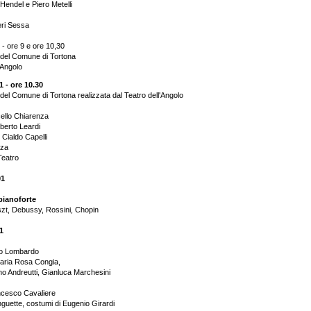
 Hendel e Piero Metelli
eri Sessa
- ore 9 e ore 10,30
del Comune di Tortona
'Angolo
 - ore 10.30
el Comune di Tortona realizzata dal Teatro dell'Angolo
ello Chiarenza
berto Leardi
 Cialdo Capelli
nza
Teatro
01
ianoforte
szt, Debussy, Rossini, Chopin
1
rlo Lombardo
aria Rosa Congia,
ano Andreutti, Gianluca Marchesini
ncesco Cavaliere
guette, costumi di Eugenio Girardi