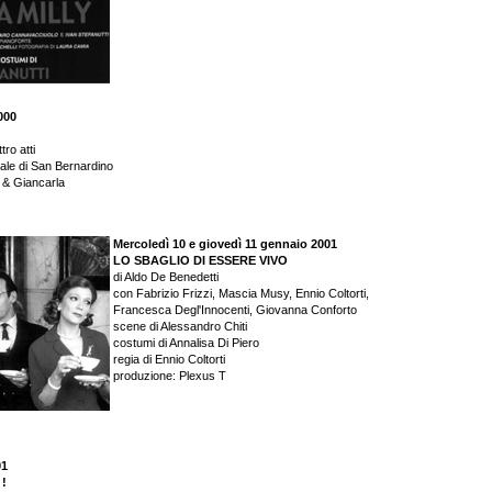
000
tro atti
ale di San Bernardino
o & Giancarla
Mercoledì 10 e giovedì 11 gennaio 2001
LO SBAGLIO DI ESSERE VIVO
di Aldo De Benedetti
con Fabrizio Frizzi, Mascia Musy, Ennio Coltorti,
Francesca Degl'Innocenti, Giovanna Conforto
scene di Alessandro Chiti
costumi di Annalisa Di Piero
regia di Ennio Coltorti
produzione: Plexus T
01
!