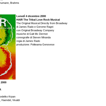
chumann, Brahms
Lunedì 4 dicembre 2000
HAIR The Tribal Love Rock Musical
The Original Musical Directly from Broadway
di James Rado e Gerome Ragni
con Original Broadway Company
musiche di Galt Mc Dermot
coreografie di Steven Miranda
regia di James Rado
produzione: Politeama Genovese
 2000
A
 Andelko Krpan
i, Haendel, Vivaldi